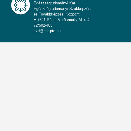
Egészségtudományi Kar
Egészségtudományi Szakképzési
és Továbbképzési Központ
H-7621 Pécs, Vörösmarty M. u 4.
72/502-405
szti@etk.pte.hu