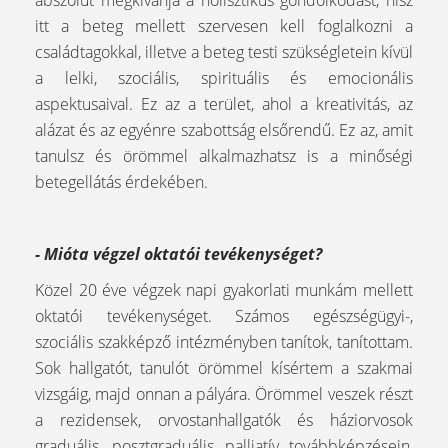
abszolút megkívánja a holisztikus gondolkodást, hisz
itt a beteg mellett szervesen kell foglalkozni a
családtagokkal, illetve a beteg testi szükségletein kívül
a lelki, szociális, spirituális és emocionális
aspektusaival. Ez az a terület, ahol a kreativitás, az
alázat és az egyénre szabottság elsőrendű. Ez az, amit
tanulsz és örömmel alkalmazhatsz is a minőségi
betegellátás érdekében.
- Mióta végzel oktatói tevékenységet?
Közel 20 éve végzek napi gyakorlati munkám mellett
oktatói tevékenységet. Számos egészségügyi-,
szociális szakképző intézményben tanítok, tanítottam.
Sok hallgatót, tanulót örömmel kísértem a szakmai
vizsgáig, majd onnan a pályára. Örömmel veszek részt
a rezidensek, orvostanhallgatók és háziorvosok
graduális, posztgraduális palliatív továbbképzésein,