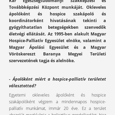
Kar Egészségtudományi Szakképzési és
Továbbképzési Központ munkáját. Okleveles
ápolóként és hospice szakápoló és
koordinátorként hivatásának tekinti a
gyógyíthatatlan betegségekben szenvedők
életvégi ellátását. Az 1995-ben alakult Magyar
Hospice-Palliatív Egyesület elnöke, valamint a
Magyar Ápolási Egyesület és a Magyar
Vöröskereszt Baranya Megyei Területi
szervezetének tagja és alelnöke.
- Ápolóként miért a hospice-palliatív területet
választottad?
Egyetemi okleveles ápolóként és hospice
szakápolóként végzem a mindennapos hospice-
palliatív munkámat, immár 20 éve. Ez a terület