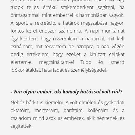
tudok teljes értékű szakemberként segíteni, ha
önmagammal, mint emberrel is harmóniában vagyok.
A sport, a rekreáció, a határok megszabása nagyon
fontos keretrendszer számomra. A napi munkámat
úgy kezdem, hogy összerakom a napomat, mit kell
csinálnom, mit terveztem be aznapra, a nap végén
pedig értékelem, hogy ezeket a kitűzött célokat
elértem-e, megcsináltam-e! Tudd és ismerd
időkorlátaidat, határiadat és személyiségedet.
- Van olyan ember, aki komoly hatással volt rád?
Nehéz bárkit is kiemelni. A volt elméleti és gyakorlati
oktatóim, mentoraim, barátaim, kollégáim és a
családom mind azok az emberek, akik segítenek és
segítettek.