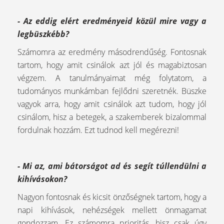
- Az eddig elért eredményeid közül mire vagy a
legbüszkébb?
Számomra az eredmény másodrendűség. Fontosnak
tartom, hogy amit csinálok azt jól és magabiztosan
végzem. A tanulmányaimat még folytatom, a
tudományos munkámban fejlődni szeretnék. Büszke
vagyok arra, hogy amit csinálok azt tudom, hogy jól
csinálom, hisz a betegek, a szakemberek bizalommal
fordulnak hozzám. Ezt tudnod kell megérezni!
- Mi az, ami bátorságot ad és segít túllendülni a
kihívásokon?
Nagyon fontosnak és kicsit önzőségnek tartom, hogy a
napi kihívások, nehézségek mellett önmagamat
gondozzam. Ez számomra prioritás, hisz csak úgy