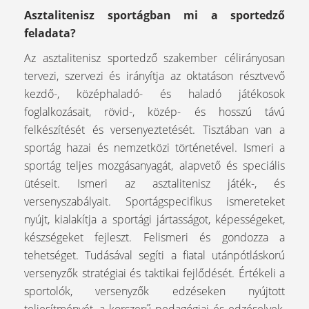
Asztalitenisz sportágban mi a sportedző
feladata?
Az asztalitenisz sportedző szakember célirányosan
tervezi, szervezi és irányítja az oktatáson résztvevő
kezdő-, középhaladó- és haladó játékosok
foglalkozásait, rövid-, közép- és hosszú távú
felkészítését és versenyeztetését. Tisztában van a
sportág hazai és nemzetközi történetével. Ismeri a
sportág teljes mozgásanyagát, alapvető és speciális
ütéseit. Ismeri az asztalitenisz játék-, és
versenyszabályait. Sportágspecifikus ismereteket
nyújt, kialakítja a sportági jártasságot, képességeket,
készségeket fejleszt. Felismeri és gondozza a
tehetséget. Tudásával segíti a fiatal utánpótláskorú
versenyzők stratégiai és taktikai fejlődését. Értékeli a
sportolók, versenyzők edzéseken nyújtott