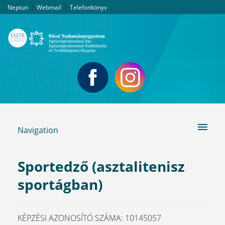
|
|
Neptun
Webmail
Telefonkönyv
Navigation
Sportedző (asztalitenisz
sportágban)
KÉPZÉSI AZONOSÍTÓ SZÁMA: 10145057