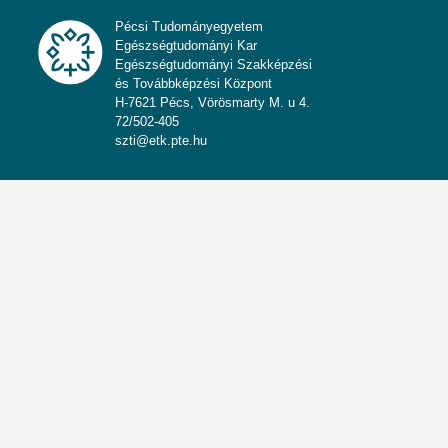
Pécsi Tudományegyetem
Egészségtudományi Kar
Egészségtudományi Szakképzési
és Továbbképzési Központ
H-7621 Pécs, Vörösmarty M. u 4.
72/502-405
szti@etk.pte.hu