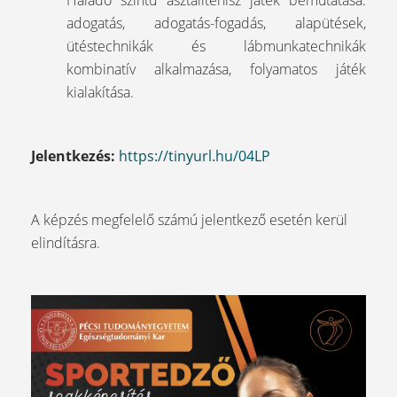
Haladó szintű asztalitenisz játék bemutatása:
adogatás, adogatás-fogadás, alapütések,
ütéstechnikák és lábmunkatechnikák
kombinatív alkalmazása, folyamatos játék
kialakítása.
Jelentkezés:
https://tinyurl.hu/04LP
A képzés megfelelő számú jelentkező esetén kerül
elindításra.