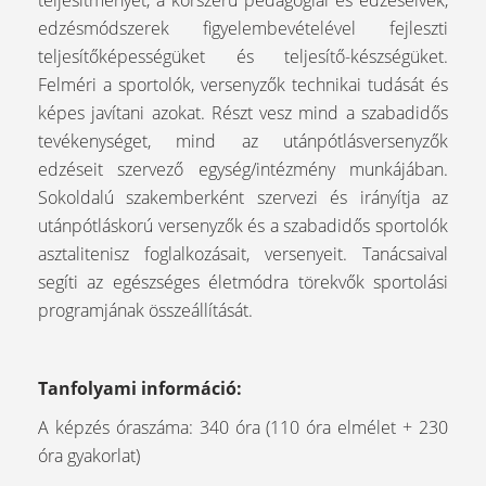
teljesítményét, a korszerű pedagógiai és edzéselvek,
edzésmódszerek figyelembevételével fejleszti
teljesítőképességüket és teljesítő-készségüket.
Felméri a sportolók, versenyzők technikai tudását és
képes javítani azokat. Részt vesz mind a szabadidős
tevékenységet, mind az utánpótlásversenyzők
edzéseit szervező egység/intézmény munkájában.
Sokoldalú szakemberként szervezi és irányítja az
utánpótláskorú versenyzők és a szabadidős sportolók
asztalitenisz foglalkozásait, versenyeit. Tanácsaival
segíti az egészséges életmódra törekvők sportolási
programjának összeállítását.
Tanfolyami információ:
A képzés óraszáma: 340 óra (110 óra elmélet + 230
óra gyakorlat)