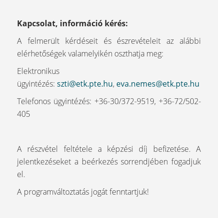
Kapcsolat, információ kérés:
A felmerült kérdéseit és észrevételeit az alábbi
elérhetőségek valamelyikén oszthatja meg:
Elektronikus
ügyintézés:
szti@etk.pte.hu
,
eva.nemes@etk.pte.hu
Telefonos ügyintézés: +36-30/372-9519, +36-72/502-
405
A részvétel feltétele a képzési díj befizetése. A
jelentkezéseket a beérkezés sorrendjében fogadjuk
el.
A programváltoztatás jogát fenntartjuk!