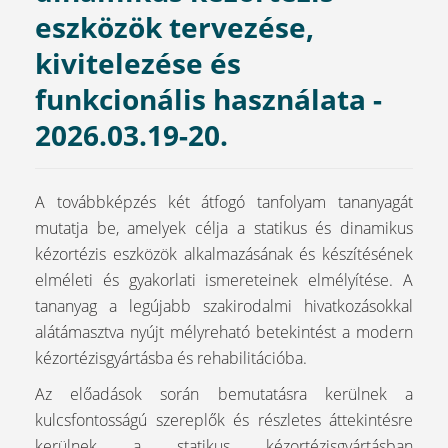
eszközök tervezése,
kivitelezése és
funkcionális használata -
2026.03.19-20.
A továbbképzés két átfogó tanfolyam tananyagát
mutatja be, amelyek célja a statikus és dinamikus
kézortézis eszközök alkalmazásának és készítésének
elméleti és gyakorlati ismereteinek elmélyítése. A
tananyag a legújabb szakirodalmi hivatkozásokkal
alátámasztva nyújt mélyreható betekintést a modern
kézortézisgyártásba és rehabilitációba.
Az előadások során bemutatásra kerülnek a
kulcsfontosságú szereplők és részletes áttekintésre
kerülnek a statikus kézortézisgyártásban