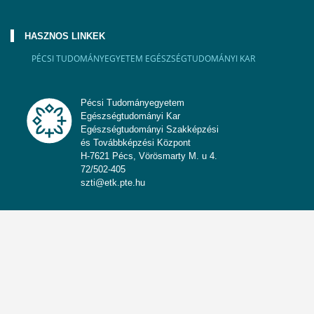
HASZNOS LINKEK
PÉCSI TUDOMÁNYEGYETEM EGÉSZSÉGTUDOMÁNYI KAR
Pécsi Tudományegyetem
Egészségtudományi Kar
Egészségtudományi Szakképzési
és Továbbképzési Központ
H-7621 Pécs, Vörösmarty M. u 4.
72/502-405
szti@etk.pte.hu