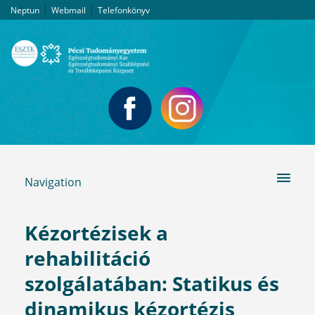
|
|
Neptun
Webmail
Telefonkönyv
Navigation
Kézortézisek a
rehabilitáció
szolgálatában: Statikus és
dinamikus kézortézis