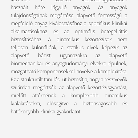
használt hőre lágyuló anyagok. Az anyagok
tulajdonságainak megértése alapvető fontosságú a
megfelelő anyag kiválasztásához a specifikus klinikai
alkalmazásokhoz és az optimális betegellátás
biztosításához. A dinamikus kézortézisek nem
teljesen különállóak, a statikus elvek képezik az
alapvető bázist, ugyanazokra az alapvető
biomechanikai és anyagtudományi elvekre épülnek,
mozgatható komponensekkel növelve a komplexitást.
Ez a strukturált tanulási út biztosítja, hogy a résztvevők
szilárdan megértsék az alapvető kézortézisgyártást,
mielőtt áttérnének a komplexebb dinamikus
kialakításokra, elősegítve a biztonságosabb és
hatékonyabb klinikai gyakorlatot.