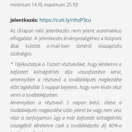
minimum 14 fő, maximum 25 fő!
Jelentkezés:
https://cutt.ly/rthzP3cu
Az űrlapon való jelentkezés nem jelent automatikus
elfogadást. A jelentkezés érvényességéhez a Központ
által küldött e-mail-ben történő visszajelzés
szükséges.
* Tájékoztatjuk a Tisztelt résztvevőket, hogy kérelemre a
befizetett költségtérítés díja visszafizetésre kerül,
amennyiben a résztvevő a továbbképzés megkezdése
előtt legkésőbb 5 nappal bejelenti, hogy nem kíván részt
venni a továbbképzésen.
Amennyiben a résztvevő 5 napon belül, illetve a
továbbképzés megkezdése után jelenti be vagy nem vesz
részt a tanfolyamon úgy a már befizetett költségtérítés
összegéből kérelemre csak a továbbképzési díj 80%-a