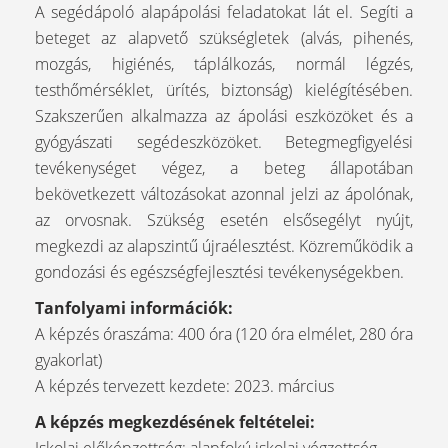
A segédápoló alapápolási feladatokat lát el. Segíti a
beteget az alapvető szükségletek (alvás, pihenés,
mozgás, higiénés, táplálkozás, normál légzés,
testhőmérséklet, ürítés, biztonság) kielégítésében.
Szakszerűen alkalmazza az ápolási eszközöket és a
gyógyászati segédeszközöket. Betegmegfigyelési
tevékenységet végez, a beteg állapotában
bekövetkezett változásokat azonnal jelzi az ápolónak,
az orvosnak. Szükség esetén elsősegélyt nyújt,
megkezdi az alapszintű újraélesztést. Közreműködik a
gondozási és egészségfejlesztési tevékenységekben.
Tanfolyami információk:
A képzés óraszáma: 400 óra (120 óra elmélet, 280 óra
gyakorlat)
A képzés tervezett kezdete: 2023. március
A képzés megkezdésének feltételei: