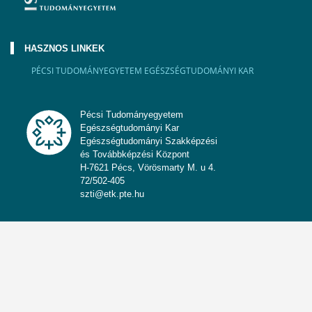
HASZNOS LINKEK
PÉCSI TUDOMÁNYEGYETEM EGÉSZSÉGTUDOMÁNYI KAR
Pécsi Tudományegyetem
Egészségtudományi Kar
Egészségtudományi Szakképzési
és Továbbképzési Központ
H-7621 Pécs, Vörösmarty M. u 4.
72/502-405
szti@etk.pte.hu