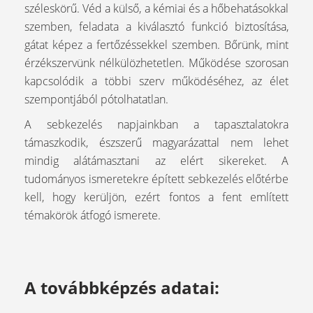
széleskörű. Véd a külső, a kémiai és a hőbehatásokkal
szemben, feladata a kiválasztó funkció biztosítása,
gátat képez a fertőzéssekkel szemben. Bőrünk, mint
érzékszervünk nélkülözhetetlen. Működése szorosan
kapcsolódik a többi szerv működéséhez, az élet
szempontjából pótolhatatlan.
A sebkezelés napjainkban a tapasztalatokra
támaszkodik, észszerű magyarázattal nem lehet
mindig alátámasztani az elért sikereket. A
tudományos ismeretekre épített sebkezelés előtérbe
kell, hogy kerüljön, ezért fontos a fent említett
témakörök átfogó ismerete.
A továbbképzés adatai: