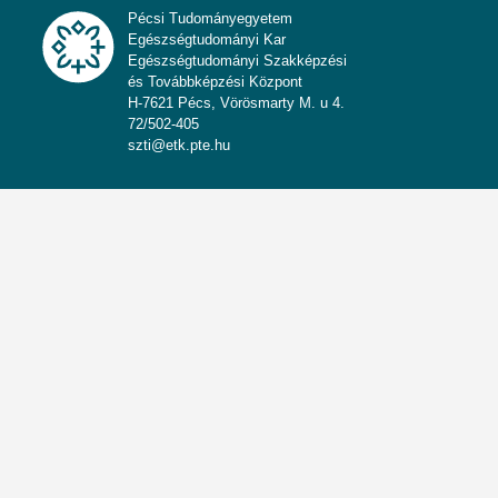
Pécsi Tudományegyetem
Egészségtudományi Kar
Egészségtudományi Szakképzési
és Továbbképzési Központ
H-7621 Pécs, Vörösmarty M. u 4.
72/502-405
szti@etk.pte.hu