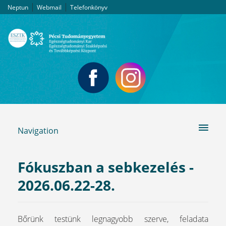
|
|
Neptun
Webmail
Telefonkönyv
Navigation
Fókuszban a sebkezelés -
2026.06.22-28.
Bőrünk testünk legnagyobb szerve, feladata