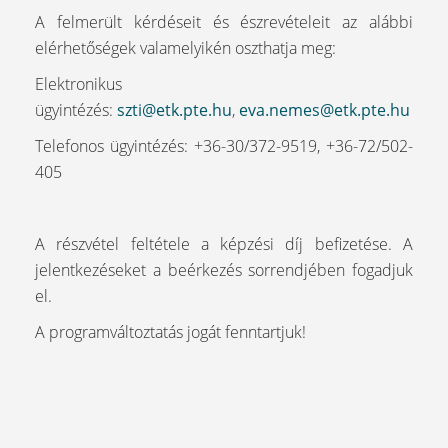
A felmerült kérdéseit és észrevételeit az alábbi
elérhetőségek valamelyikén oszthatja meg:
Elektronikus
ügyintézés:
szti@etk.pte.hu
,
eva.nemes@etk.pte.hu
Telefonos ügyintézés: +36-30/372-9519, +36-72/502-
405
A részvétel feltétele a képzési díj befizetése. A
jelentkezéseket a beérkezés sorrendjében fogadjuk
el.
A programváltoztatás jogát fenntartjuk!