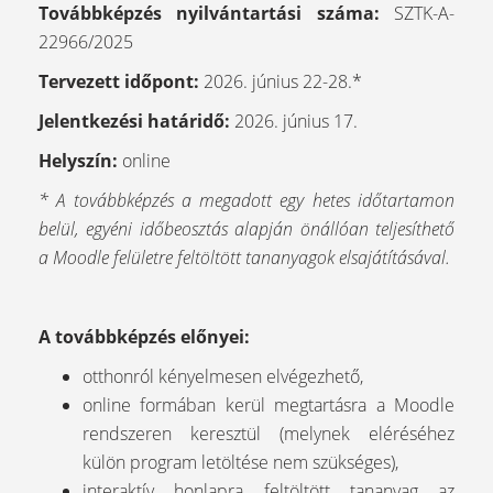
Továbbképzés nyilvántartási száma:
SZTK-A-
22966/2025
Tervezett időpont:
2026. június 22-28.*
Jelentkezési határidő:
2026. június 17.
Helyszín:
online
* A továbbképzés a megadott egy hetes időtartamon
belül, egyéni időbeosztás alapján önállóan teljesíthető
a Moodle felületre feltöltött tananyagok elsajátításával.
A továbbképzés előnyei:
otthonról kényelmesen elvégezhető,
online formában kerül megtartásra a Moodle
rendszeren keresztül (melynek eléréséhez
külön program letöltése nem szükséges),
interaktív honlapra feltöltött tananyag az