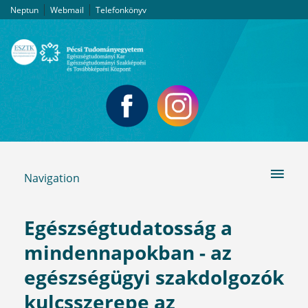
|
|
Neptun
Webmail
Telefonkönyv
Navigation
Egészségtudatosság a
mindennapokban - az
egészségügyi szakdolgozók
kulcsszerepe az