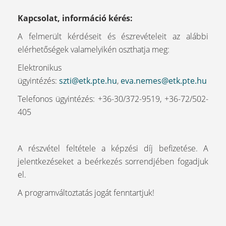
Kapcsolat, információ kérés:
A felmerült kérdéseit és észrevételeit az alábbi
elérhetőségek valamelyikén oszthatja meg:
Elektronikus
ügyintézés:
szti@etk.pte.hu
,
eva.nemes@etk.pte.hu
Telefonos ügyintézés: +36-30/372-9519, +36-72/502-
405
A részvétel feltétele a képzési díj befizetése. A
jelentkezéseket a beérkezés sorrendjében fogadjuk
el.
A programváltoztatás jogát fenntartjuk!