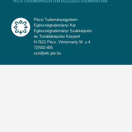
PÉCSI TUDOMÁNYEGYETEM EGÉSZSÉGTUDOMÁNYI KAR
Pécsi Tudományegyetem
Egészségtudományi Kar
Egészségtudományi Szakképzési
és Továbbképzési Központ
H-7621 Pécs, Vörösmarty M. u 4.
72/502-405
szti@etk.pte.hu