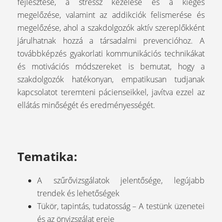
fejlesztése, a stressz kezelése és a kiégés
megelőzése, valamint az addikciók felismerése és
megelőzése, ahol a szakdolgozók aktív szereplőkként
járulhatnak hozzá a társadalmi prevencióhoz. A
továbbképzés gyakorlati kommunikációs technikákat
és motivációs módszereket is bemutat, hogy a
szakdolgozók hatékonyan, empatikusan tudjanak
kapcsolatot teremteni pácienseikkel, javítva ezzel az
ellátás minőségét és eredményességét.
Tematika:
A szűrővizsgálatok jelentősége, legújabb
trendek és lehetőségek
Tükör, tapintás, tudatosság – A testünk üzenetei
és az önvizsgálat ereje